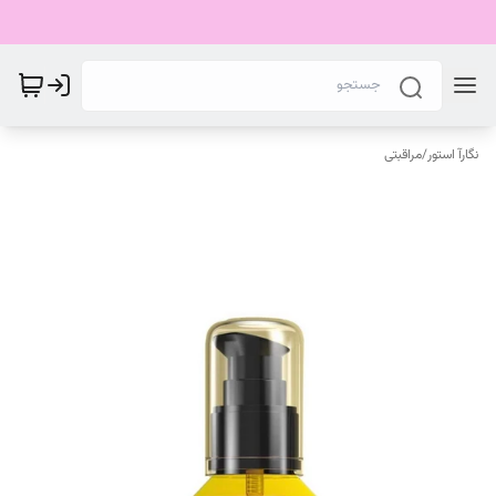
نگارآ استور
/
مراقبتی