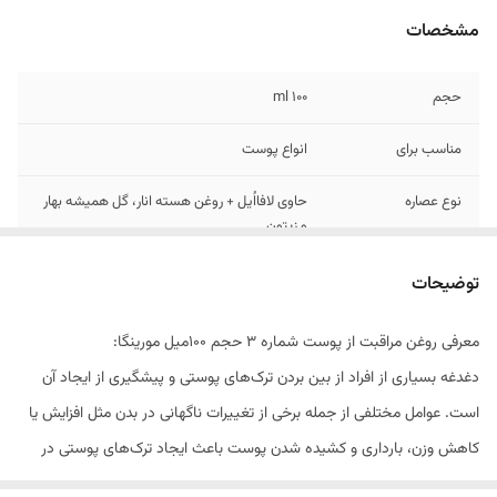
مشخصات
حجم
۱۰۰ ml
مناسب برای
انواع پوست
نوع عصاره
حاوی لافااُیل + روغن هسته انار، گل همیشه بهار
و زیتون
ویژگی محصول
بهبود ترک‌های پوستی و یک‌دست شدن بافت
توضیحات
پوست پیشگیری و بهبود ترک‌های پوستی دوران
بارداری قدرت بالای ترمیم‌کنندگی و تحریک کلاژن
معرفی روغن مراقبت از پوست شماره 3 حجم 100میل مورینگا:
سازی
دغدغه بسیاری از افراد از بین بردن ترک‌های پوستی و پیشگیری از ایجاد آن
است. عوامل مختلفی از جمله برخی از تغییرات ناگهانی در بدن مثل افزایش یا
کاهش وزن، بارداری و کشیده شدن پوست باعث ایجاد ترک‌های پوستی در
بدن می‌شود. در میان راه حل های مختلف و پر هزینه استفاده از روغن بدن