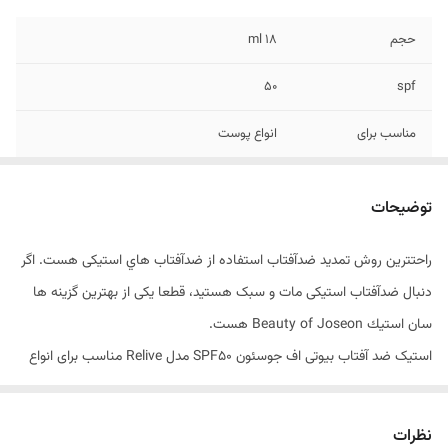
حجم
۱۸ ml
۵۰
spf
مناسب برای
انواع پوست
رنگ
بی‌رنگ و دارای جلوه مات
توضیحات
ویژگی محصول
حاوی ماگورت، كامليا و چاي سبز، ویتامین A, C
راحتترین روش تمدید ضدآفتاب استفاده از ضدآفتاب هاي استیکی هست. اگر
ترکیبات
بدون الکل فاقد چربی
دنبال ضدآفتاب استیکی مات و سبک هستید، قطعا یکی از بهترین گزینه ها
ویژگی ها
آبرسان، مرطوب کننده، تسکین دهنده، خنک
سان استيك Beauty of Joseon هست.
کننده، ضد جوش، مغذی، روشن کننده، آنتی
استیک ضد آفتاب بیوتی اف جوسئون SPF50 مدل Relive مناسب برای انواع
پوست وزن 18 گرم
ضدآفتاب استیکی بیوتی اف جوسئون، یکی از نوآورانه‌ترین محصولات مراقبتی
نظرات