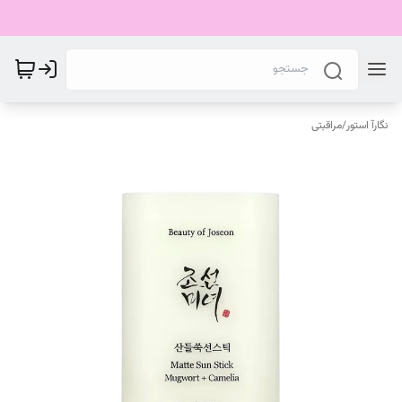
نگارآ استور
/
مراقبتی