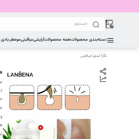
دسته‌بندی محصولات
همه محصولات
آرایشی
مراقبتی
مو
عطر،بادی
نگارآ استور
/
مراقبتی
م
بر
دس
ح
من
وی
ها
تر