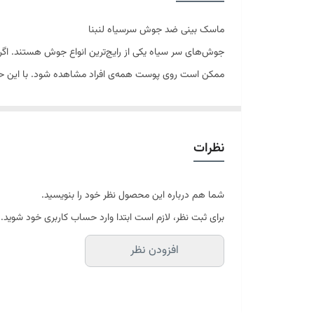
ماسک بینی ضد جوش سرسیاه لنبنا
جوش‌های سر سیاه یکی از رایج‌ترین انواع جوش هستند. ا
ممکن است روی پوست همه‌ی افراد مشاهده شود. با این حال بر
دیگر آسیب‌های پوستی شود و همچنین یک راهکار دائمی‌نی
می‌شود.
زیبایی و جوانی صورت تاثیر زیادی بر گیرایی و زیبایی چهره 
نظرات
استفاده میکنند. ماسک بینی یکی از ماسک‌های جدید صورت اس
همین دلیل از فرمولاسیون ویژه‌ای برای پوست بینی که نسبت
شما هم درباره این محصول نظر خود را بنویسید.
درب منزل تحویل بگیرید.
برای ثبت نظر، لازم است ابتدا وارد حساب کاربری خود شوید.
ویژگی‌ها
افزودن نظر
تمیز کردن عمیق
حذف جوش و آکنه
ترمیم منافذ باز پوست